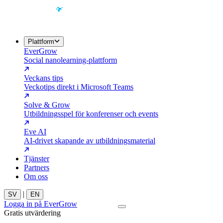
Plattform
EverGrow
Social nanolearning-plattform
Veckans tips
Veckotips direkt i Microsoft Teams
Solve & Grow
Utbildningsspel för konferenser och events
Eve AI
AI-drivet skapande av utbildningsmaterial
Tjänster
Partners
Om oss
|
SV
EN
Logga in på EverGrow
Kontakta oss
Gratis utvärdering