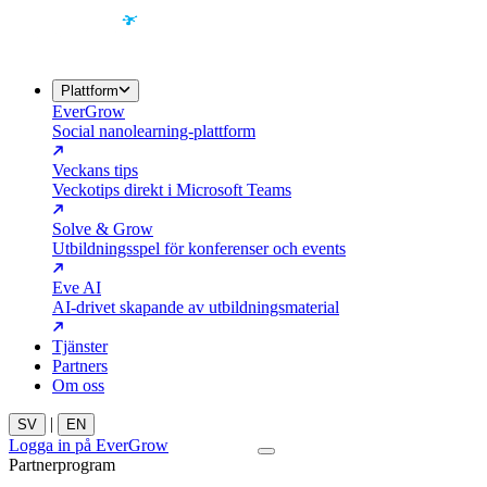
Plattform
EverGrow
Social nanolearning-plattform
Veckans tips
Veckotips direkt i Microsoft Teams
Solve & Grow
Utbildningsspel för konferenser och events
Eve AI
AI-drivet skapande av utbildningsmaterial
Tjänster
Partners
Om oss
|
SV
EN
Logga in på EverGrow
Kontakta oss
Partnerprogram